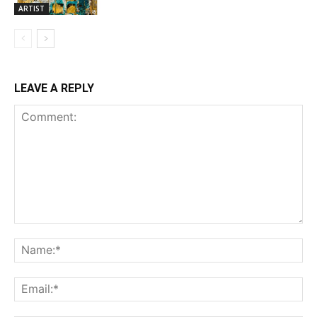
ARTIST
LEAVE A REPLY
Comment:
Na
Ema